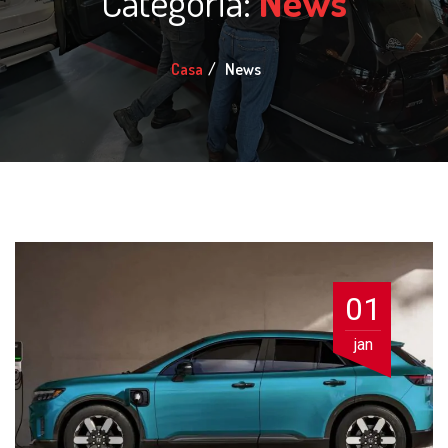
Categoria:
News
Casa
News
01
jan