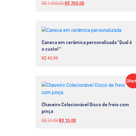
O
O
R$
1.000,00
R$
750,00
preço
preço
original
atual
era:
é:
R$ 1.000,00.
R$ 750,00.
Caneca em cerâmica personalizada “Qual é
o custo! “
R$
49,99
Ofer
Chaveiro Colecionável Disco de freio com
pinça
O
O
R$
24,99
R$
15,00
preço
preço
original
atual