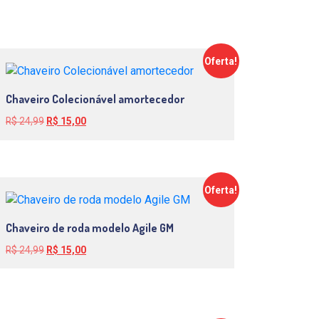
Oferta!
Chaveiro Colecionável amortecedor
O
O
R$
24,99
R$
15,00
preço
preço
original
atual
era:
é:
R$ 24,99.
R$ 15,00.
Oferta!
Chaveiro de roda modelo Agile GM
O
O
R$
24,99
R$
15,00
preço
preço
original
atual
era:
é:
R$ 24,99.
R$ 15,00.