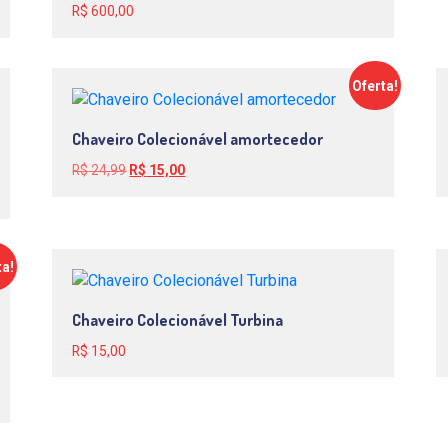
R$
600,00
Oferta!
Chaveiro Colecionável amortecedor
O
O
R$
24,99
R$
15,00
preço
preço
original
atual
era:
é:
R$ 24,99.
R$ 15,00.
ta!
Chaveiro Colecionável Turbina
R$
15,00