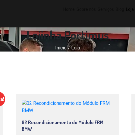
Home
Sobre nós
Serviços
Blog
Loja
Lojinha Portimus
Início
/ Loja
ta!
02 Recondicionamento do Módulo FRM
BMW