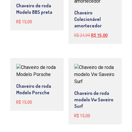
Chaveiro de roda
Modelo BBS preta
Chaveiro
Colecionável
R$
15,00
amortecedor
O
O
R$
24,99
R$
15,00
preço
preço
original
atual
era:
é:
R$ 24,99.
R$ 15,00.
Chaveiro de roda
Modelo Porsche
Chaveiro de roda
modelo Vw Saveiro
R$
15,00
Surf
R$
15,00