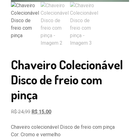
Chaveiro Colecionável
Disco de freio com
pinça
O
O
R$
24,99
R$
15,00
preço
preço
original
atual
Chaveiro colecionável Disco de freio com pinça
era:
é:
Cor: Cromo e vermelho