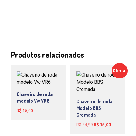
Produtos relacionados
Oferta!
Chaveiro de roda
modelo Vw VR6
Chaveiro de roda
Modelo BBS
R$
15,00
Cromada
O
O
R$
24,99
R$
15,00
preço
preço