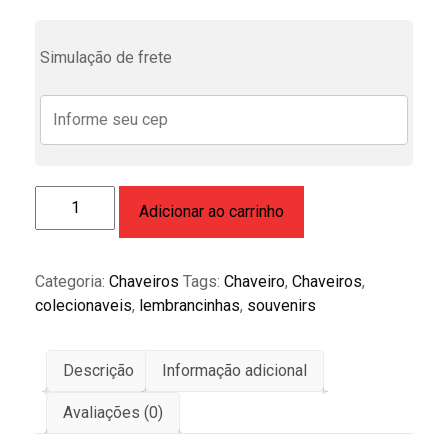
Simulação de frete
Chaveiro
Adicionar ao carrinho
de
roda
modelo
Categoria:
Chaveiros
Tags:
Chaveiro
,
Chaveiros
,
Agile
colecionaveis
,
lembrancinhas
,
souvenirs
GM
quantidade
Descrição
Informação adicional
Avaliações (0)