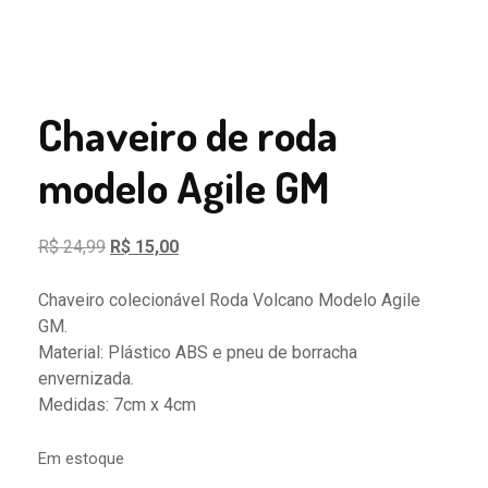
Chaveiro de roda
modelo Agile GM
O
O
R$
24,99
R$
15,00
preço
preço
original
atual
Chaveiro colecionável Roda Volcano Modelo Agile
era:
é:
GM.
R$ 24,99.
R$ 15,00.
Material: Plástico ABS e pneu de borracha
envernizada.
Medidas: 7cm x 4cm
Em estoque