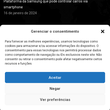
Plataforma da Samsung que pode controlar carros via
smartphone
16 de janeiro de 2024
Horário de
Atendimento
Gerenciar o consentimento
Monday
8:00 - 18:00
Para fornecer as melhores experiências, usamos tecnologias como
cookies para armazenar e/ou acessar informações do dispositivo. O
Tuesday
8:00 - 18:00
consentimento para essas tecnologias nos permitirá processar dados
como comportamento de navegação ou IDs exclusivos neste site. Não
Wednesday
8:00 - 18:00
consentir ou retirar o consentimento pode afetar negativamente certos
recursos e funções.
Thursday
8:00 - 18:00
Friday
8:00 - 18:00
Aceitar
Negar
Copyright © 2025 Portimus Mecânica Automotiva.
Ver preferências
Home
Política de Privacidade
Contato