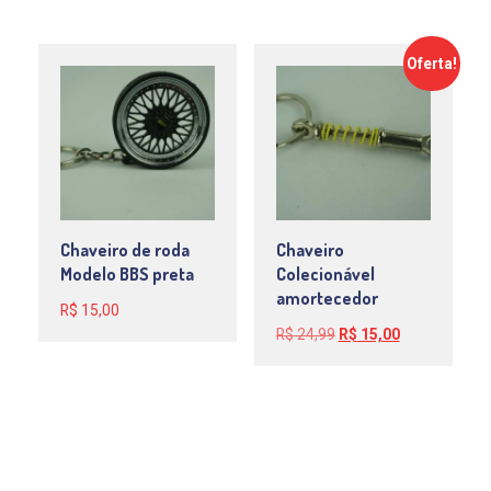
original
atual
era:
é:
Oferta!
R$ 24,99.
R$ 15,00.
Chaveiro de roda
Chaveiro
Modelo BBS preta
Colecionável
amortecedor
R$
15,00
O
O
R$
24,99
R$
15,00
preço
preço
original
atual
era:
é:
R$ 24,99.
R$ 15,00.