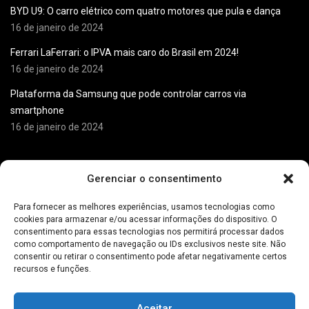
BYD U9: O carro elétrico com quatro motores que pula e dança
16 de janeiro de 2024
Ferrari LaFerrari: o IPVA mais caro do Brasil em 2024!
16 de janeiro de 2024
Plataforma da Samsung que pode controlar carros via
smartphone
16 de janeiro de 2024
Horário de
Atendimento
Gerenciar o consentimento
Monday
8:00 - 18:00
Para fornecer as melhores experiências, usamos tecnologias como
cookies para armazenar e/ou acessar informações do dispositivo. O
Tuesday
8:00 - 18:00
consentimento para essas tecnologias nos permitirá processar dados
como comportamento de navegação ou IDs exclusivos neste site. Não
Wednesday
8:00 - 18:00
consentir ou retirar o consentimento pode afetar negativamente certos
recursos e funções.
Thursday
8:00 - 18:00
Friday
8:00 - 18:00
Aceitar